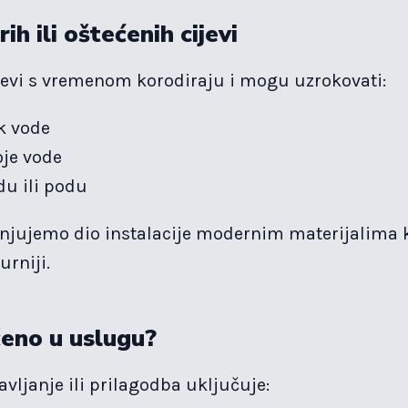
ih ili oštećenih cijevi
jevi s vremenom korodiraju i mogu uzrokovati:
k vode
je vode
du ili podu
njujemo dio instalacije modernim materijalima k
urniji.
čeno u uslugu?
vljanje ili prilagodba uključuje: