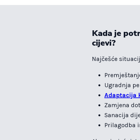
Kada je potr
cijevi?
Najčešće situacij
Premještanj
Ugradnja per
Adaptacija
Zamjena dotr
Sanacija dije
Prilagodba i