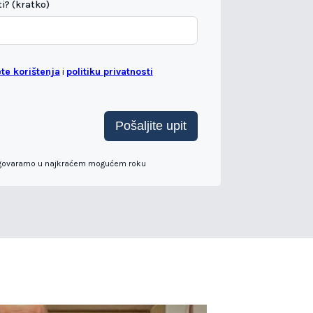
i? (kratko)
ete korištenja
i
politiku privatnosti
Pošaljite upit
govaramo u najkraćem mogućem roku