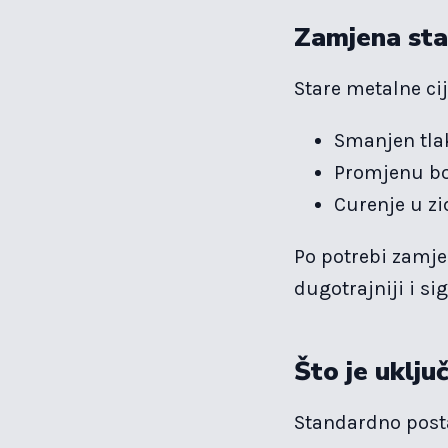
Zamjena star
Stare metalne ci
Smanjen tla
Promjenu bo
Curenje u zi
Po potrebi zamje
dugotrajniji i sig
Što je uklju
Standardno posta