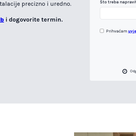
Što treba napravit
alacije precizno i uredno.
eb
i dogovorite termin.
Prihvaćam
uvj
Od