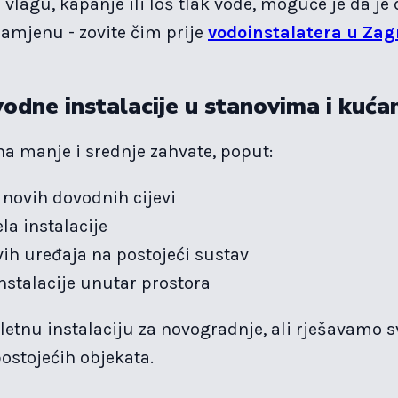
vlagu, kapanje ili loš tlak vode, moguće je da je 
zamjenu - zovite čim prije
vodoinstalatera u Za
odne instalacije u stanovima i kuć
a manje i srednje zahvate, poput:
 novih dovodnih cijevi
la instalacije
ih uređaja na postojeći sustav
nstalacije unutar prostora
tnu instalaciju za novogradnje, ali rješavamo s
ostojećih objekata.