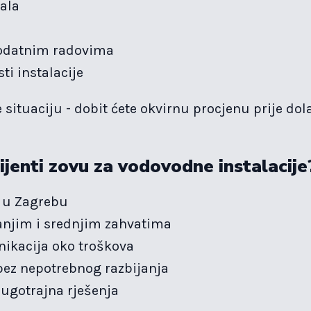
jala
i
dodatnim radovima
ti instalacije
e situaciju - dobit ćete okvirnu procjenu prije dol
ijenti zovu za vodovodne instalacije
k u Zagrebu
njim i srednjim zahvatima
ikacija oko troškova
bez nepotrebnog razbijanja
dugotrajna rješenja