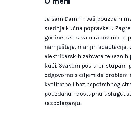
O meni
Ja sam Damir - vaš pouzdani maj
srednje kućne popravke u Zagre
godine iskustva u radovima po
namještaja, manjih adaptacija, 
električarskih zahvata te raznih
kući. Svakom poslu pristupam p
odgovorno s ciljem da problem r
kvalitetno i bez nepotrebnog str
pouzdanu i dostupnu uslugu, s
raspolaganju.