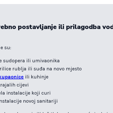
ebno postavljanje ili prilagodba v
e su:
e sudopera ili umivaonika
ilice rublja ili suđa na novo mjesto
 kupaonice
ili kuhinje
ajalih cijevi
la instalacije koji curi
nstalacije novoj sanitariji