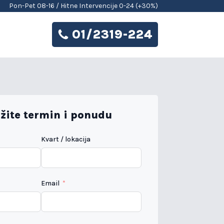
Pon-Pet 08-16 / Hitne Intervencije 0-24 (+30%)
01/2319-224
žite termin i ponudu
Kvart / lokacija
Email