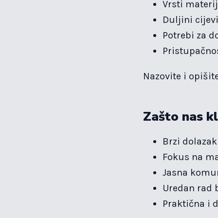
Vrsti materi
Duljini cijev
Potrebi za 
Pristupačnos
Nazovite i opišit
Zašto nas kl
Brzi dolaza
Fokus na ma
Jasna komun
Uredan rad 
Praktična i 