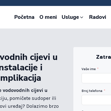
Početna
O meni
Usluge
Radovi
vodnih cijevi u
Zatra
stalacije i
Vaše ime
mplikacija
e vodovodnih cijevi u
Broj telefona
iju, pomičete sudoper ili
 novi uređaj? Dolazimo brzo