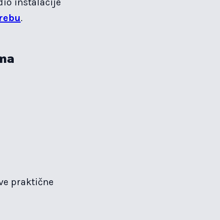
dio instalacije
grebu
.
ama
ve praktične