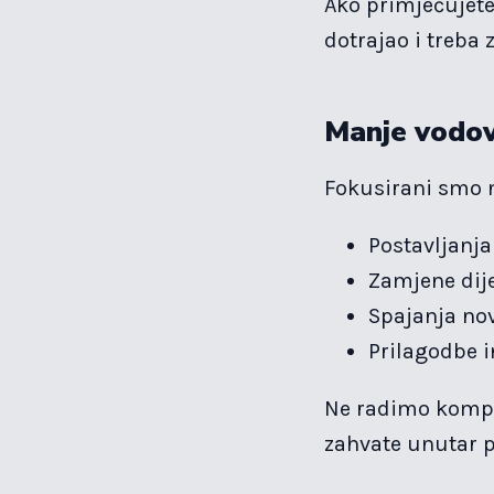
Ako primjećujete 
dotrajao i treba 
Manje vodov
Fokusirani smo n
Postavljanja
Zamjene dije
Spajanja nov
Prilagodbe i
Ne radimo komple
zahvate unutar p