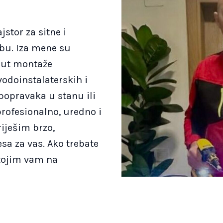
stor za sitne i
bu. Iza mene su
put montaže
vodoinstalaterskih i
 popravaka u stanu ili
rofesionalno, uredno i
iješim brzo,
esa za vas. Ako trebate
tojim vam na