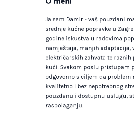
O meni
Ja sam Damir - vaš pouzdani maj
srednje kućne popravke u Zagre
godine iskustva u radovima po
namještaja, manjih adaptacija, 
električarskih zahvata te raznih
kući. Svakom poslu pristupam p
odgovorno s ciljem da problem r
kvalitetno i bez nepotrebnog str
pouzdanu i dostupnu uslugu, s
raspolaganju.