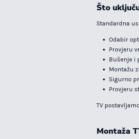
Što uključ
Standardna usl
Odabir opt
Provjeru vr
Bušenje i 
Montažu z
Sigurno pr
Provjeru s
TV postavljamo
Montaža TV