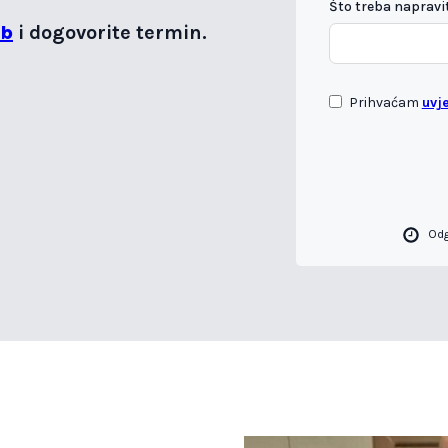
Što treba napravit
eb
i dogovorite termin.
Prihvaćam
uvj
Od