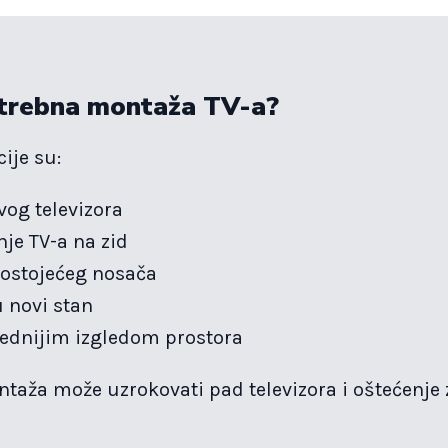
otrebna montaža TV-a?
ije su:
og televizora
je TV-a na zid
ostojećeg nosača
u novi stan
rednijim izgledom prostora
aža može uzrokovati pad televizora i oštećenje z