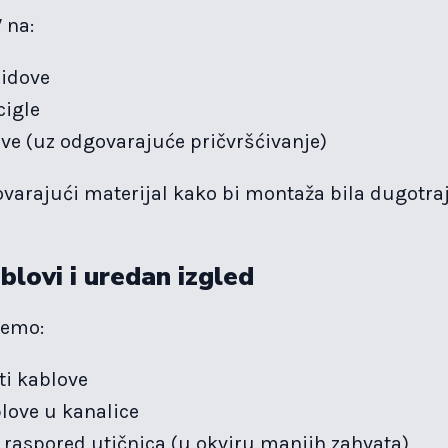
 na:
zidove
cigle
ve (uz odgovarajuće pričvršćivanje)
varajući materijal kako bi montaža bila dugotraj
blovi i uredan izgled
žemo:
ti kablove
blove u kanalice
i raspored utičnica (u okviru manjih zahvata)