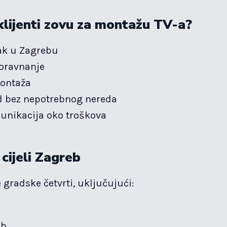
klijenti zovu za montažu TV-a?
ak u Zagrebu
oravnanje
ontaža
d bez nepotrebnog nereda
unikacija oko troškova
cijeli Zagreb
gradske četvrti, uključujući:
a
eb