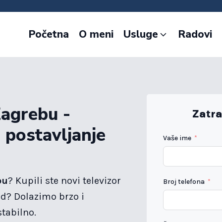
Početna
O meni
Usluge
Radovi
agrebu -
Zatra
 postavljanje
Vaše ime
bu
? Kupili ste novi televizor
Broj telefona
zid? Dolazimo brzo i
tabilno.