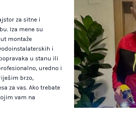
stor za sitne i
bu. Iza mene su
put montaže
vodoinstalaterskih i
 popravaka u stanu ili
rofesionalno, uredno i
iješim brzo,
esa za vas. Ako trebate
tojim vam na