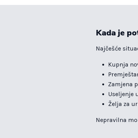
Kada je p
Najčešće situac
Kupnja nov
Premještan
Zamjena p
Useljenje 
Želja za u
Nepravilna mont