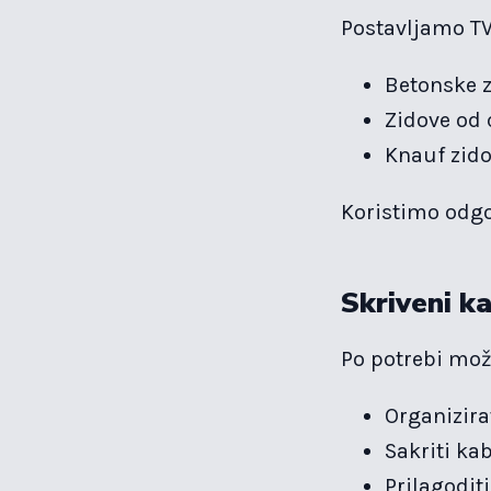
Postavljamo TV
Betonske 
Zidove od 
Knauf zido
Koristimo odgo
Skriveni ka
Po potrebi mo
Organizira
Sakriti ka
Prilagodit