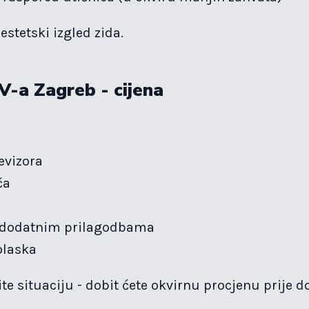
 estetski izgled zida.
-a Zagreb - cijena
levizora
ča
a dodatnim prilagodbama
olaska
ite situaciju - dobit ćete okvirnu procjenu prije d