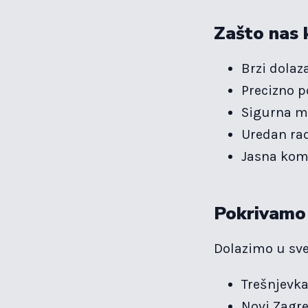
Zašto nas 
Brzi dolaz
Precizno p
Sigurna m
Uredan ra
Jasna kom
Pokrivamo 
Dolazimo u sve 
Trešnjevk
Novi Zagr