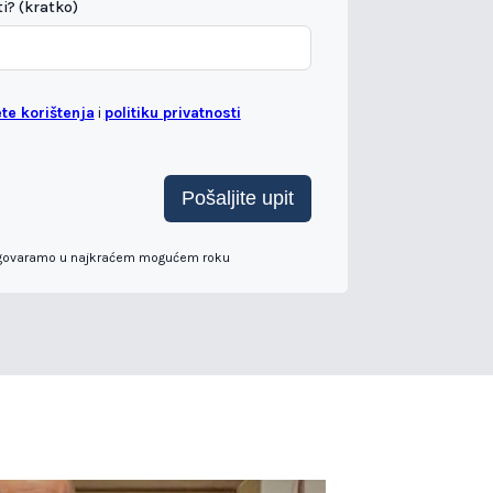
i? (kratko)
ete korištenja
i
politiku privatnosti
Pošaljite upit
govaramo u najkraćem mogućem roku