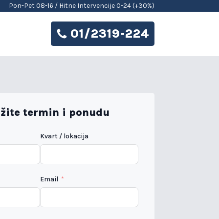
Pon-Pet 08-16 / Hitne Intervencije 0-24 (+30%)
01/2319-224
žite termin i ponudu
Kvart / lokacija
Email