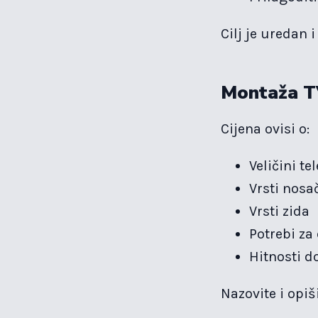
Cilj je uredan i
Montaža TV
Cijena ovisi o:
Veličini te
Vrsti nosa
Vrsti zida
Potrebi z
Hitnosti d
Nazovite i opiš